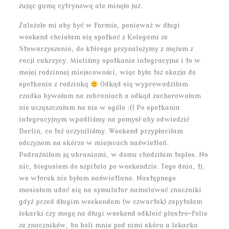
żując gumę cytrynową ale minęło już.
Zależało mi aby być w formie, ponieważ w długi
weekend chciałam się spotkać z Kolegami ze
Stowarzyszenia, do którego przynależymy z mężem z
racji cukrzycy. Mieliśmy spotkanie integracyjne i to w
mojej rodzinnej miejscowości, więc była też okazja do
spotkania z rodzinką
Odkąd się wyprowadziłam
rzadko bywałam na zebraniach a odkąd zachorowałam
nie uczęszczałam na nie w ogóle :(( Po spotkaniu
integracyjnym wpadliśmy na pomysł aby odwiedzić
Berlin, co też uczyniliśmy. Weekend przypłaciłam
odczynem na skórze w miejscach naświetleń.
Podrażniłam ją ubraniami, w domu chodziłam toples. No
nic, biegusiem do szpitala po weekendzie. Tego dnia, tj.
we wtorek nie byłam naświetlana. Następnego
musiałam udać się na symulator namalować znaczniki
gdyż przed długim weekendem (w czwartek) zapytałam
lekarki czy mogę na długi weekend odkleić plastro-folie
ze znaczników, bo boli mnie pod nimi skóra a lekarka