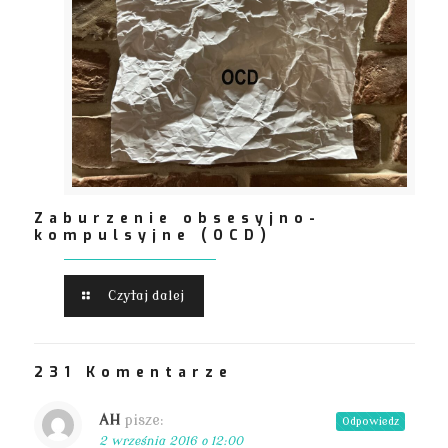
Zaburzenie obsesyjno-
kompulsyjne (OCD)
Czytaj dalej
231 Komentarze
AH
pisze:
Odpowiedz
2 września 2016 o 12:00