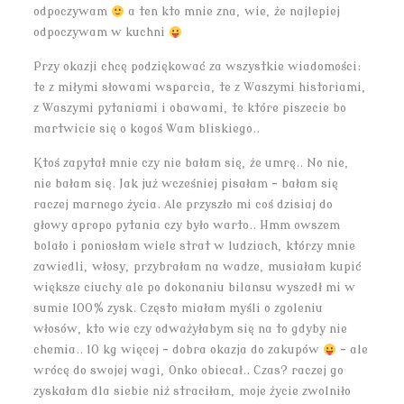
odpoczywam
a ten kto mnie zna, wie, że najlepiej
odpoczywam w kuchni
Przy okazji chcę podziękować za wszystkie wiadomości:
te z miłymi słowami wsparcia, te z Waszymi historiami,
z Waszymi pytaniami i obawami, te które piszecie bo
martwicie się o kogoś Wam bliskiego..
Ktoś zapytał mnie czy nie bałam się, że umrę.. No nie,
nie bałam się. Jak już wcześniej pisałam – bałam się
raczej marnego życia. Ale przyszło mi coś dzisiaj do
głowy apropo pytania czy było warto.. Hmm owszem
bolało i poniosłam wiele strat w ludziach, którzy mnie
zawiedli, włosy, przybrałam na wadze, musiałam kupić
większe ciuchy ale po dokonaniu bilansu wyszedł mi w
sumie 100% zysk. Często miałam myśli o zgoleniu
włosów, kto wie czy odważyłabym się na to gdyby nie
chemia.. 10 kg więcej – dobra okazja do zakupów
– ale
wrócę do swojej wagi, Onko obiecał.. Czas? raczej go
zyskałam dla siebie niż straciłam, moje życie zwolniło