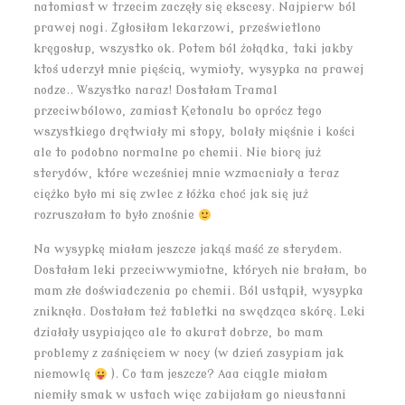
natomiast w trzecim zaczęły się ekscesy. Najpierw ból
prawej nogi. Zgłosiłam lekarzowi, prześwietlono
kręgosłup, wszystko ok. Potem ból żołądka, taki jakby
ktoś uderzył mnie pięścią, wymioty, wysypka na prawej
nodze.. Wszystko naraz! Dostałam Tramal
przeciwbólowo, zamiast Ketonalu bo oprócz tego
wszystkiego drętwiały mi stopy, bolały mięśnie i kości
ale to podobno normalne po chemii. Nie biorę już
sterydów, które wcześniej mnie wzmacniały a teraz
ciężko było mi się zwlec z łóżka choć jak się już
rozruszałam to było znośnie
Na wysypkę miałam jeszcze jakąś maść ze sterydem.
Dostałam leki przeciwwymiotne, których nie brałam, bo
mam złe doświadczenia po chemii. Ból ustąpił, wysypka
zniknęła. Dostałam też tabletki na swędząca skórę. Leki
działały usypiająco ale to akurat dobrze, bo mam
problemy z zaśnięciem w nocy (w dzień zasypiam jak
niemowlę
). Co tam jeszcze? Aaa ciągle miałam
niemiły smak w ustach więc zabijałam go nieustanni