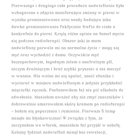
Pierwszego i drugiego cała procedura naświetlania była
wzbogacona o zdjęcia monitorujące zmiany w piersi w
wyniku promieniowania oraz sondy badające jaka
dawka promieniowania faktycznie trafia do ciała a
konkretnie do piersi. Krążą różne opinie na temat mycia
się podczas radioterapii. Obszar jaki ja mam
naświetlany pozwala mi na normalne życie – mogę się
myć oraz wychodzić z domu. Oczywiście myć
bezzapachowym, łagodnym żelem o neutralnym pH,
niczym drażniącym i brać szybki prysznic a nie moczyć
w wannie. Nie wolno mi się opalać, nosić stanika i
wycierać w miejscu naświetlanym a jedynie przykładać
mięciutki ręcznik. Postanowiłam też nie pić alkoholu do
odwołania. Musiałam uważać aby nie zmyć znaczników i
dobrowolnie smarowałam skórę kremem po radioterapii
– bałam się poparzenia i rumienia. Pierwsze 5 lamp
minęło mi błyskawicznie! W związku z tym, że
zaczynałam we wtorek, musiałam też przyjść w sobotę.
Kolejny tydzień naświetlań minął bez rewelacji,