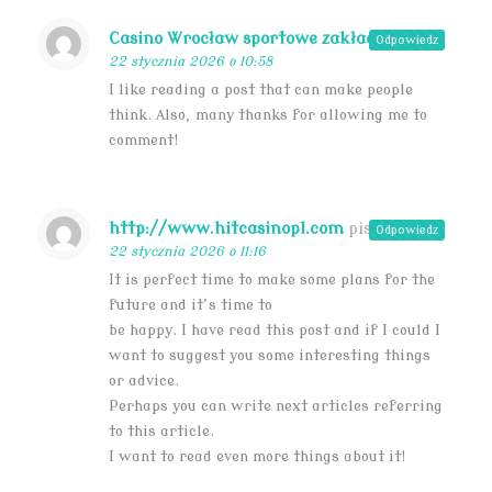
Casino Wrocław sportowe zakłady
pisze:
Odpowiedz
22 stycznia 2026 o 10:58
I like reading a post that can make people
think. Also, many thanks for allowing me to
comment!
http://www.hitcasinopl.com
pisze:
Odpowiedz
22 stycznia 2026 o 11:16
It is perfect time to make some plans for the
future and it’s time to
be happy. I have read this post and if I could I
want to suggest you some interesting things
or advice.
Perhaps you can write next articles referring
to this article.
I want to read even more things about it!