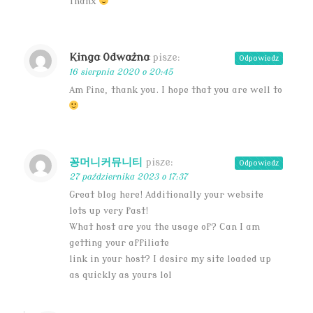
Thanx
Kinga Odważna
pisze:
Odpowiedz
16 sierpnia 2020 o 20:45
Am fine, thank you. I hope that you are well to
꽁머니커뮤니티
pisze:
Odpowiedz
27 października 2023 o 17:37
Great blog here! Additionally your website
lots up very fast!
What host are you the usage of? Can I am
getting your affiliate
link in your host? I desire my site loaded up
as quickly as yours lol