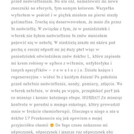
przed naświetlaniem. No ale cóż, namalowali mi nowe
znaczniki na starych, tym samym kolorem. Wszystko
wytarłam w pościel i w piątek miałam na piersi niezły
galimatias. Trochę się denerwowałam, że mnie źle przez
to naświetlą. W związku z tym, że w poniedziałek i
wtorek nie byłam naświetlana to znów musiałam
pojawić się w sobotę. W niedzielę zeszła mi skóra pod
pachą a raczej odpadł mi jej duży płat więc w
poniedziałek odwiedziłam znów doktor L, która zapisała
mi krem robiony w aptece z witamin, antybiotyku i
innych specyfików – r e w e l a c j a. Działa kojąco i
regeneracyjne – widać to z każdym dniem! Po południu
przed ostatnie naświetlenie, sondy, pomiary, zdjęcia. We
wtorek ostatnie, w środę po wypis, przepłukać port jak
co miesiąc i koniec kolejnego etapu. HURRA!!! Za miesiąc
kontrola w poradni u mojego onkologa, który prowadził
mnie w trakcie chemioterapii. Dlaczego u niego a nie u
doktor L? Przekonacie się jak opowiem o mojej
przyjaciółce chemii
Do tego czasu nakazano mi
odpoczynek, odpoczynek i jeszcze raz odpoczynek aby