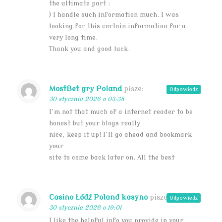
the ultimate part :
) I handle such information much. I was
looking for this certain information for a
very long time.
Thank you and good luck.
MostBet gry Poland
pisze:
Odpowiedz
30 stycznia 2026 o 03:38
I’m not that much of a internet reader to be
honest but your blogs really
nice, keep it up! I’ll go ahead and bookmark
your
site to come back later on. All the best
Casino Łódź Poland kasyno
pisze:
Odpowiedz
30 stycznia 2026 o 19:01
I like the helpful info you provide in your