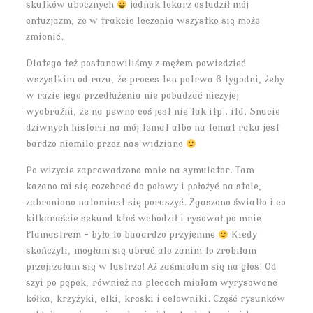
skutków ubocznych
jednak lekarz ostudził mój
entuzjazm, że w trakcie leczenia wszystko się może
zmienić.
Dlatego też postanowiliśmy z mężem powiedzieć
wszystkim od razu, że proces ten potrwa 6 tygodni, żeby
w razie jego przedłużenia nie pobudzać niczyjej
wyobraźni, że na pewno coś jest nie tak itp.. itd. Snucie
dziwnych historii na mój temat albo na temat raka jest
bardzo niemile przez nas widziane
Po wizycie zaprowadzono mnie na symulator. Tam
kazano mi się rozebrać do połowy i położyć na stole,
zabroniono natomiast się poruszyć. Zgaszono światło i co
kilkanaście sekund ktoś wchodził i rysował po mnie
flamastrem – było to baaardzo przyjemne
Kiedy
skończyli, mogłam się ubrać ale zanim to zrobiłam
przejrzałam się w lustrze! Aż zaśmiałam się na głos! Od
szyi po pępek, również na plecach miałam wyrysowane
kółka, krzyżyki, elki, kreski i celowniki. Część rysunków