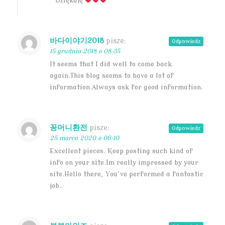
Dziękuję
바다이야기2018
pisze:
Odpowiedz
15 grudnia 2018 o 08:35
It seems that I did well to come back
again.This blog seems to have a lot of
information.Always ask for good information.
꽁머니환전
pisze:
Odpowiedz
25 marca 2020 o 06:10
Excellent pieces. Keep posting such kind of
info on your site.Im really impressed by your
site.Hello there, You’ve performed a fantastic
job.