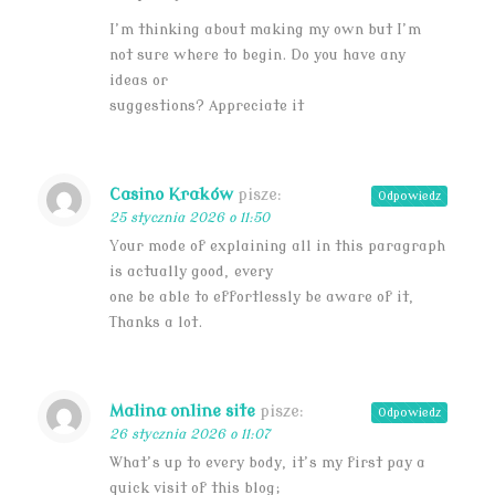
I’m thinking about making my own but I’m
not sure where to begin. Do you have any
ideas or
suggestions? Appreciate it
Casino Kraków
pisze:
Odpowiedz
25 stycznia 2026 o 11:50
Your mode of explaining all in this paragraph
is actually good, every
one be able to effortlessly be aware of it,
Thanks a lot.
Malina online site
pisze:
Odpowiedz
26 stycznia 2026 o 11:07
What’s up to every body, it’s my first pay a
quick visit of this blog;