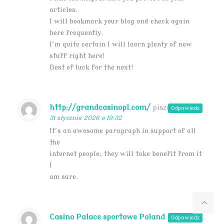
articles.
I will bookmark your blog and check again
here frequently.
I’m quite certain I will learn plenty of new
stuff right here!
Best of luck for the next!
http://grandcasinopl.com/
pisze:
Odpowiedz
31 stycznia 2026 o 19:32
It’s an awesome paragraph in support of all
the
internet people; they will take benefit from it
I
am sure.
Casino Palace sportowe Poland
pisze:
Odpowiedz