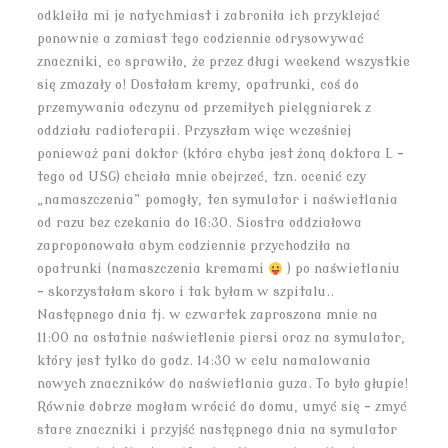
odkleiła mi je natychmiast i zabroniła ich przyklejać
ponownie a zamiast tego codziennie odrysowywać
znaczniki, co sprawiło, że przez długi weekend wszystkie
się zmazały o! Dostałam kremy, opatrunki, coś do
przemywania odczynu od przemiłych pielęgniarek z
oddziału radioterapii. Przyszłam więc wcześniej
ponieważ pani doktor (która chyba jest żoną doktora L –
tego od USG) chciała mnie obejrzeć, tzn. ocenić czy
„namaszczenia” pomogły, ten symulator i naświetlania
od razu bez czekania do 16:30. Siostra oddziałowa
zaproponowała abym codziennie przychodziła na
opatrunki (namaszczenia kremami
) po naświetlaniu
– skorzystałam skoro i tak byłam w szpitalu..
Następnego dnia tj. w czwartek zaproszona mnie na
11:00 na ostatnie naświetlenie piersi oraz na symulator,
który jest tylko do godz. 14:30 w celu namalowania
nowych znaczników do naświetlania guza. To było głupie!
Równie dobrze mogłam wrócić do domu, umyć się – zmyć
stare znaczniki i przyjść następnego dnia na symulator