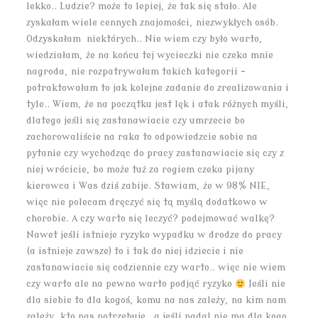
lekko.. Ludzie? może to lepiej, że tak się stało. Ale
zyskałam wiele cennych znajomości, niezwykłych osób.
Odzyskałam niektórych.. Nie wiem czy było warto,
wiedziałam, że na końcu tej wycieczki nie czeka mnie
nagroda, nie rozpatrywałam takich kategorii –
potraktowałam to jak kolejne zadanie do zrealizowania i
tyle.. Wiem, że na początku jest lęk i atak różnych myśli,
dlatego jeśli się zastanawiacie czy umrzecie bo
zachorowaliście na raka to odpowiedzcie sobie na
pytanie czy wychodząc do pracy zastanawiacie się czy z
niej wrócicie, bo może tuż za rogiem czeka pijany
kierowca i Was dziś zabije. Stawiam, że w 98% NIE,
więc nie polecam dręczyć się tą myślą dodatkowo w
chorobie. A czy warto się leczyć? podejmować walkę?
Nawet jeśli istnieje ryzyko wypadku w drodze do pracy
(a istnieje zawsze) to i tak do niej idziecie i nie
zastanawiacie się codziennie czy warto.. więc nie wiem
czy warto ale na pewno warto podjąć ryzyko
Jeśli nie
dla siebie to dla kogoś, komu na nas zależy, na kim nam
zależy, kto nas potrzebuje.. a jeśli nadal nie ma dla kogo