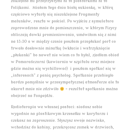
zaklejono mi przejrzystymi ni to plasterkami ni to
folijkami. Miałam tego dnia białą sukienkę, w którą
częściowo wytarły się niezaklejone fragmenty
malunków, reszta w pościel. Po wyjściu z symulatora
zaprowadzono mnie do pomieszczenia, w którym fizycy
obliczają dawki promieniowania, umówiłam się z nimi
na 13:30 a w między czasie poszłam przepłukać port co
trwało dosłownie minutkę (wkłucie i wstrzyknięcie
„płukanki” bo nawet nie wiem co to było), zjadłam obiad
w Pomarańczarni (kawiarnia w szpitalu oraz miejsce
gdzie można się wychillować) i poszłam spotkać się w
„interesach” z panią psycholog. Spotkanie przebiegło
bardzo pomyślnie w przesympatycznej atmosferze ale to
akurat mnie nie zdziwiło
– rezultat spotkania można
obejrzeć na fanpejdżu.
Radioterapia we własnej postaci: siadasz sobie
wygodnie na plastikowym krzesełku w korytarzu i
czekasz na zaproszenie. Słyszysz swoje nazwisko,
wchodzisz do kabiny, przekręcasz zamek w drzwiach,