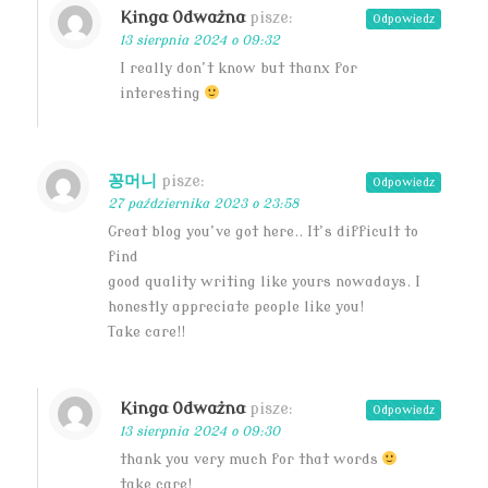
Kinga Odważna
pisze:
Odpowiedz
13 sierpnia 2024 o 09:32
I really don’t know but thanx for
interesting
꽁머니
pisze:
Odpowiedz
27 października 2023 o 23:58
Great blog you’ve got here.. It’s difficult to
find
good quality writing like yours nowadays. I
honestly appreciate people like you!
Take care!!
Kinga Odważna
pisze:
Odpowiedz
13 sierpnia 2024 o 09:30
thank you very much for that words
take care!