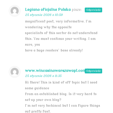
Legiano oficjalne Polska
pisze:
Odpowiedz
25 stycznia 2026 o 10:59
magnificent post, very informative. I’m
wondering why the opposite
specialists of this sector do not understand
this. You must continue your writing. I am
sure, you
have a huge readers’ base already!
www.wincasinowarszawapl.com/
pisze:
Odpowiedz
25 stycznia 2026 o 11:35
Hi there! This is kind of off topic but I need
some guidance
from an established blog. Is it very hard to
set up your own blog?
I’m not very techincal but I can figure things
out pretty fast.