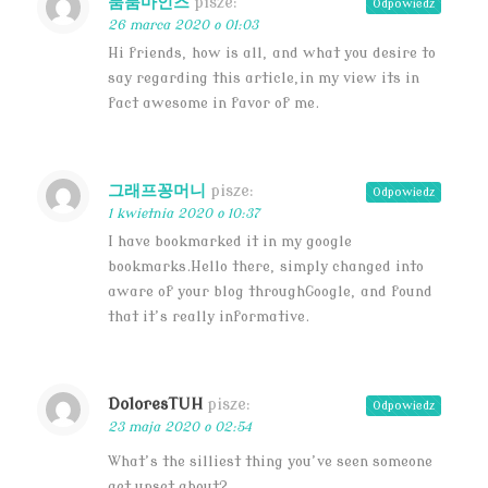
붐붐마인즈
pisze:
Odpowiedz
26 marca 2020 o 01:03
Hi friends, how is all, and what you desire to
say regarding this article,in my view its in
fact awesome in favor of me.
그래프꽁머니
pisze:
Odpowiedz
1 kwietnia 2020 o 10:37
I have bookmarked it in my google
bookmarks.Hello there, simply changed into
aware of your blog throughGoogle, and found
that it’s really informative.
DoloresTUH
pisze:
Odpowiedz
23 maja 2020 o 02:54
What’s the silliest thing you’ve seen someone
get upset about?