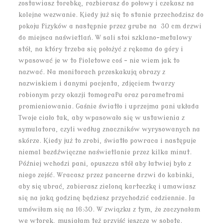
zostawiasz torebkę, rozbierasz do połowy i czekasz na
kolejne wezwanie. Kiedy już się to stanie przechodzisz do
pokoju fizyków a następnie przez grube na 30 cm drzwi
do miejsca naświetlań. W sali stoi szklano-metalowy
stół, na który trzeba się położyć z rękoma do góry i
wpasować je w to fioletowe coś – nie wiem jak to
nazwać. Na monitorach przeskakują obrazy z
nazwiskiem i danymi pacjenta, zdjęciem twarzy
robionym przy okazji tomografu oraz parametrami
promieniowania. Gaśnie światło i uprzejma pani układa
Twoje ciało tak, aby wpasowało się w ustawienia z
symulatora, czyli według znaczników wyrysowanych na
skórze. Kiedy już to zrobi, światło powraca i następuje
niemal bezdźwięczne naświetlanie przez kilka minut.
Później wchodzi pani, opuszcza stół aby łatwiej było z
niego zejść. Wracasz przez pancerne drzwi do kabinki,
aby się ubrać, zabierasz zieloną karteczkę i umawiasz
się na jaką godzinę będziesz przychodzić codziennie. Ja
umówiłam się na 16:30. W związku z tym, że zaczynałam
we wtorek, musiałam też przyjść jeszcze w sobotę.