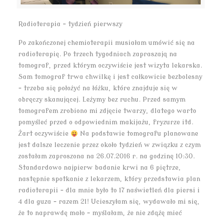
Radioterapia – tydzień pierwszy
Po zakończonej chemioterapii musiałam umówić się na
radioterapię. Po trzech tygodniach zapraszają na
tomograf, przed którym oczywiście jest wizyta lekarska.
Sam tomograf trwa chwilkę i jest całkowicie bezbolesny
– trzeba się położyć na łóżku, które znajduje się w
obręczy skanującej. Leżymy bez ruchu. Przed samym
tomografem zrobiono mi zdjęcie twarzy, dlatego warto
pomyśleć przed o odpowiednim makijażu, fryzurze itd.
Żart oczywiście
Na podstawie tomografu planowane
jest dalsze leczenie przez około tydzień w związku z czym
zostałam zaproszona na 26.07.2016 r. na godzinę 10:30.
Standardowo najpierw badanie krwi na 6 piętrze,
następnie spotkanie z lekarzem, który przedstawia plan
radioterapii – dla mnie było to 17 naświetleń dla piersi i
4 dla guza – razem 21! Ucieszyłam się, wydawało mi się,
że to naprawdę mało – myślałam, że nie zdążę mieć