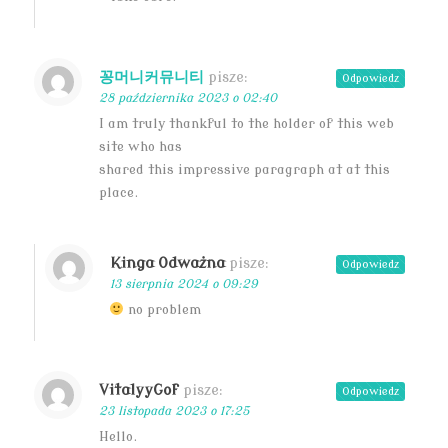
꽁머니커뮤니티
pisze:
Odpowiedz
28 października 2023 o 02:40
I am truly thankful to the holder of this web
site who has
shared this impressive paragraph at at this
place.
Kinga Odważna
pisze:
Odpowiedz
13 sierpnia 2024 o 09:29
no problem
VitalyyGof
pisze:
Odpowiedz
23 listopada 2023 o 17:25
Hello.