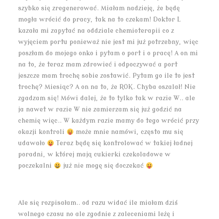
szybko się zregenerować. Miałam nadzieję, że będę
mogła wrócić do pracy, tak na to czekam! Doktor L
kazała mi zapytać na oddziale chemioterapii co z
wyjęciem portu ponieważ nie jest mi już potrzebny, więc
poszłam do mojego onko i pytam o port i o pracę! A on mi
na to, że teraz mam zdrowieć i odpoczywać a port
jeszcze mam trochę sobie zostawić. Pytam go ile to jest
trochę? Miesiąc? A on na to, że ROK. Chyba oszalał! Nie
zgadzam się! Mówi dalej, że to tylko tak w razie W.. ale
ja nawet w razie W nie zamierzam się już godzić na
chemię więc.. W każdym razie mamy do tego wrócić przy
okazji kontroli
może mnie namówi, często mu się
udawało
Teraz będę się kontrolować w takiej ładnej
poradni, w której mają cukierki czekoladowe w
poczekalni
już nie mogę się doczekać
Ale się rozpisałam.. od razu widać ile miałam dziś
wolnego czasu no ale zgodnie z zaleceniami leżę i