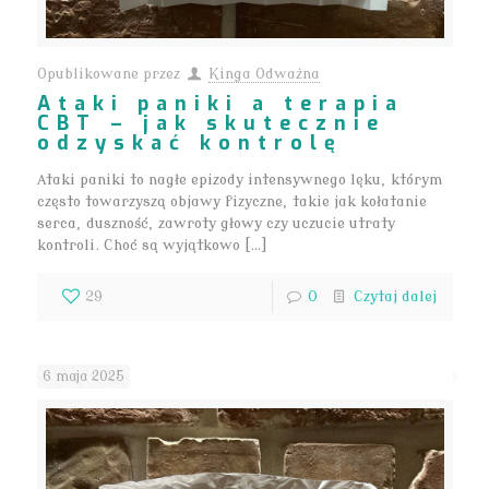
Opublikowane przez
Kinga Odważna
Ataki paniki a terapia
CBT – jak skutecznie
odzyskać kontrolę
Ataki paniki to nagłe epizody intensywnego lęku, którym
często towarzyszą objawy fizyczne, takie jak kołatanie
serca, duszność, zawroty głowy czy uczucie utraty
kontroli. Choć są wyjątkowo […]
29
0
Czytaj dalej
6 maja 2025