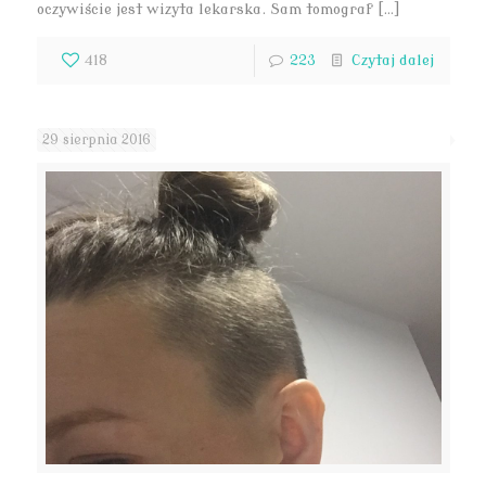
oczywiście jest wizyta lekarska. Sam tomograf […]
418
223
Czytaj dalej
29 sierpnia 2016