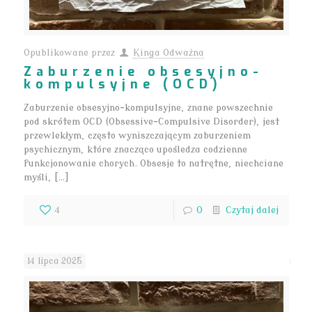
Opublikowane przez
Kinga Odważna
Zaburzenie obsesyjno-
kompulsyjne (OCD)
Zaburzenie obsesyjno-kompulsyjne, znane powszechnie
pod skrótem OCD (Obsessive-Compulsive Disorder), jest
przewlekłym, często wyniszczającym zaburzeniem
psychicznym, które znacząco upośledza codzienne
funkcjonowanie chorych. Obsesje to natrętne, niechciane
myśli, […]
4
0
Czytaj dalej
14 lipca 2025