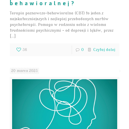
behawioralnej?
Terapia poznawczo-behawioralna (CBT) to jeden z
najskuteczniejszych i najlepiej przebadanych nurtów
psychoterapii. Pomaga w radzeniu sobie z wieloma
trudnościami psychicznymi – od depresji i lęków, przez
[…]
36
0
Czytaj dalej
20 marca 2023