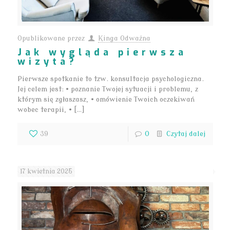
Opublikowane przez
Kinga Odważna
Jak wygląda pierwsza
wizyta?
Pierwsze spotkanie to tzw. konsultacja psychologiczna.
Jej celem jest: • poznanie Twojej sytuacji i problemu, z
którym się zgłaszasz, • omówienie Twoich oczekiwań
wobec terapii, • […]
39
0
Czytaj dalej
17 kwietnia 2025