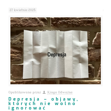
27 kwietnia 2025
Opublikowane przez
Kinga Odważna
Depresja – objawy,
których nie wolno
ignorować