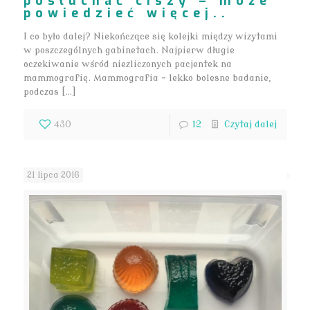
posłuchać ciszy – może
powiedzieć więcej..
I co było dalej? Niekończące się kolejki między wizytami
w poszczególnych gabinetach. Najpierw długie
oczekiwanie wśród niezliczonych pacjentek na
mammografię. Mammografia – lekko bolesne badanie,
podczas […]
430
12
Czytaj dalej
21 lipca 2016