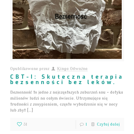
Opublikowane przez
Kinga Odważna
CBT-I: Skuteczna terapia
bezsenności bez leków.
Bezsenność to jedno z najczęstszych zaburzeń snu – dotyka
milionów ludzi na całym świecie. Utrzymujące się
trudności z zasypianiem, częste wybudzanie się w nocy
lub zbyt […]
31
1
Czytaj dalej