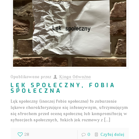
Opublikowane przez
Kinga Odważna
LĘK SPOŁECZNY, FOBIA
SPOŁECZNA
Lęk społeczny (inaczej fobia społeczna) to zaburzenie
lękowe charakteryzujące się intensywnym, utrzymującym
się strachem przed oceną społeczną lub kompromitacją w
sytuacjach społecznych, takich jak rozmowy z […]
28
0
Czytaj dalej