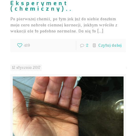
Eksperyment
(chemiczny)..
Po pierwszej chemii, po tym jak już do siebie doszłam
moja cera nabrała ciemnej karnacji, jakbym wróciła z
wakacji ale to podobno normalne. Da się to […]
419
2
Czytaj dalej
12 stycznia 2017