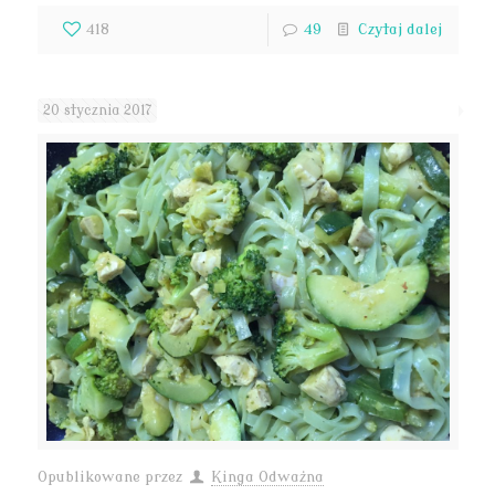
418
49
Czytaj dalej
20 stycznia 2017
Opublikowane przez
Kinga Odważna